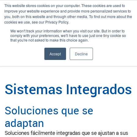
This website stores cookies on your computer. These cookies are used to
improve your website experience and provide more personalized services to
you, both on this website and through other media. To find out more about the
cookies we use, see our Privacy Policy.
We won't track your information when you visit our site. But in order to
Language:
Spanish
Buscar
comply with your preferences, we'll have to use just one tiny cookie so
that you're not asked to make this choice again.
/
/
/
Plexpack
Soluciones
Por Necesidad
Sistemas Integrados
Accept
Decline
Sistemas Integrados
Soluciones que se
adaptan
Soluciones fácilmente integradas que se ajustan a sus