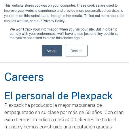
This website stores cookies on your computer. These cookies are used to
improve your website experience and provide more personalized services to
you, both on this website and through other media. To find out more about the
cookies we use, see our Privacy Policy.
We won't track your information when you visit our site. But in order to
Language:
Spanish
Buscar
comply with your preferences, we'll have to use just one tiny cookie so
that you're not asked to make this choice again.
/
/
/
Plexpack
Descubra
Aprenda
Carreras
Accept
Decline
Careers
El personal de Plexpack
Plexpack ha producido la mejor maquinaria de
empaquetado en su clase por más de 50 años. Con gran
éxito hemos atendido a casi 5000 clientes de todo el
mundo y hemos construido una reputación gracias