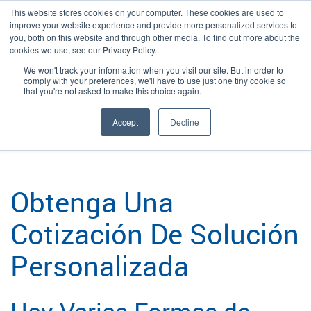
This website stores cookies on your computer. These cookies are used to
improve your website experience and provide more personalized services to
you, both on this website and through other media. To find out more about the
cookies we use, see our Privacy Policy.
We won't track your information when you visit our site. But in order to
Language:
Spanish
Buscar
comply with your preferences, we'll have to use just one tiny cookie so
that you're not asked to make this choice again.
/
/
Plexpack
Personalice Sus Soluciones
Obtenga un Presupuesto para una
Solución Personalizada
Accept
Decline
Obtenga Una
Cotización De Solución
Personalizada